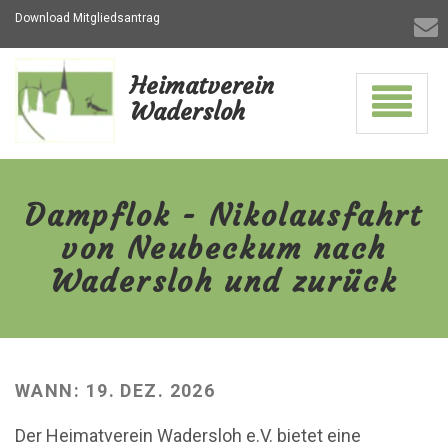
Download Mitgliedsantrag
Heimatverein
Navigati
Wadersloh
ein-/aus
Dampflok
-
Nikolausfahrt
Dampflok - Nikolausfahrt
von
Neubeckum
von Neubeckum nach
nach
Wadersloh
Wadersloh und zurück
und
zurück
-
zur
Hauptseite
WANN: 19. DEZ. 2026
Der Heimatverein Wadersloh e.V. bietet eine