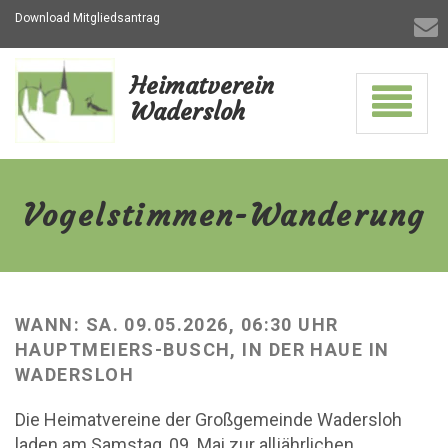
Download Mitgliedsantrag
Heimatverein
Navigati
Wadersloh
ein-/aus
Vogelstimmen-
Wanderung
-
Vogelstimmen-Wanderung
zur
Hauptseite
WANN: SA. 09.05.2026, 06:30 UHR
HAUPTMEIERS-BUSCH, IN DER HAUE IN
WADERSLOH
Die Heimatvereine der Großgemeinde Wadersloh
laden am Samstag, 09. Mai zur alljährlichen