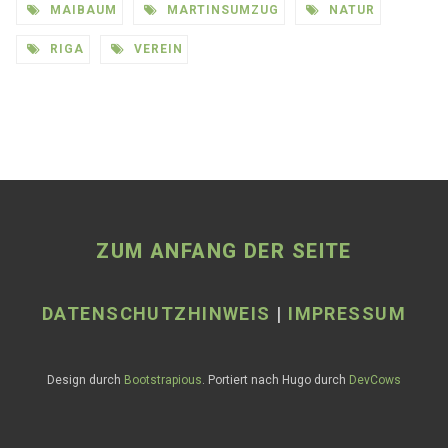
MAIBAUM
MARTINSUMZUG
NATUR
RIGA
VEREIN
ZUM ANFANG DER SEITE
DATENSCHUTZHINWEIS
|
IMPRESSUM
Design durch
Bootstrapious
. Portiert nach Hugo durch
DevCows