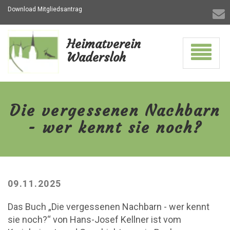
Download Mitgliedsantrag
Heimatverein
Navigati
Wadersloh
ein-/aus
Die
vergessenen
Nachbarn
Die vergessenen Nachbarn
-
wer
- wer kennt sie noch?
kennt
sie
noch?
-
zur
Hauptseite
09.11.2025
Das Buch „Die vergessenen Nachbarn - wer kennt
sie noch?“ von Hans-Josef Kellner ist vom